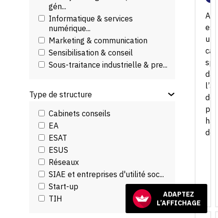
gén...
AK
Informatique & services
est
numérique...
un
Marketing & communication
cab
Sensibilisation & conseil
spé
Sous-traitance industrielle & pre...
da
l’a
Type de structure
des
pol
Cabinets conseils
han
EA
des.
ESAT
ESUS
Réseaux
SIAE et entreprises d'utilité soc...
Start-up
ADAPTEZ
TIH
L’AFFICHAGE