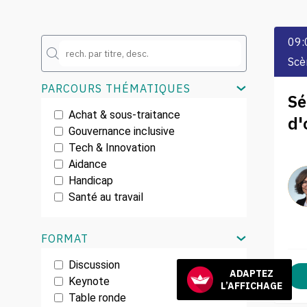
09:
Scè
PARCOURS THÉMATIQUES
Sé
Achat & sous-traitance
d'
Gouvernance inclusive
Tech & Innovation
Aidance
Handicap
Santé au travail
FORMAT
Discussion
ADAPTEZ
Keynote
L’AFFICHAGE
Table ronde