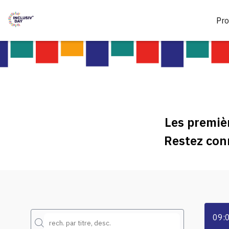
Pr
Les premiè
Restez con
09: