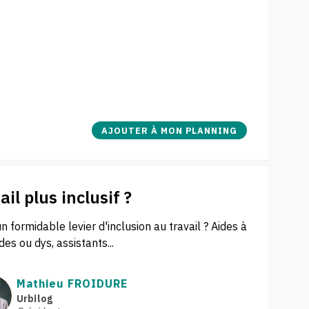
AJOUTER À MON PLANNING
il plus inclusif ?​
un formidable levier d'inclusion au travail ? Aides à
s ou dys, assistants...
Mathieu
FROIDURE
F
Urbilog