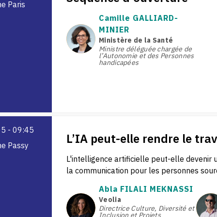
e Paris
Camille
GALLIARD-
MINIER
CG
Ministère de la Santé
Ministre déléguée chargée de
l’Autonomie et des Personnes
handicapées
05
 - 
09:45
L’IA peut-elle rendre le trava
ne Passy
L'intelligence artificielle peut-elle devenir 
la communication pour les personnes sourde
Abla
FILALI MEKNASSI
Veolia
AFM
M
Directrice Culture, Diversité et
Inclusion et Projets