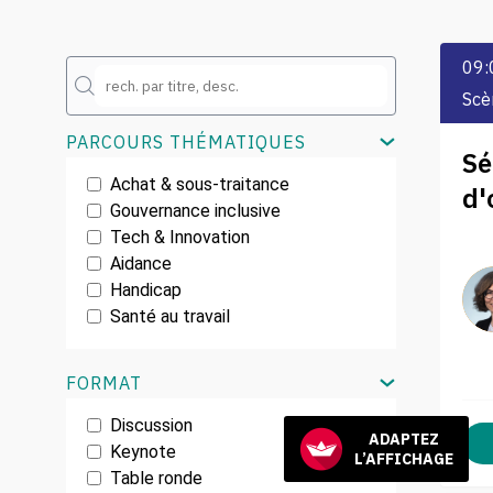
09:
Scè
PARCOURS THÉMATIQUES
Sé
Achat & sous-traitance
d'
Gouvernance inclusive
Tech & Innovation
Aidance
Handicap
Santé au travail
FORMAT
Discussion
ADAPTEZ
Keynote
L’AFFICHAGE
Table ronde