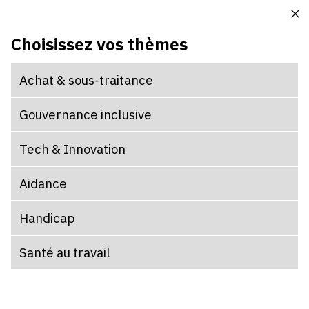
Choisissez vos thèmes
Achat & sous-traitance
Parcours
Au
pa
Gouvernance inclusive
Thématiques
th
n'a
Tech & Innovation
ét
Constituez votre parcours.
Aidance
gé
GÉNÉRER UN NOUVEAU PARCOURS
po
Handicap
le
mo
Santé au travail