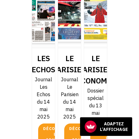
LES
LE
LE
ECHOS
PARISIEN
PARISIEN
ECONOMIE
Journal
Journal
Les
Le
Dossier
Echos
Parisien
spécial
du 14
du 14
du 13
mai
mai
mai
2025
2025
2025
ADAPTEZ
DÉCOUVRIR
DÉCOUVRIR
L’AFFICHAGE
DÉCOUVRIR
LE
LE
LE