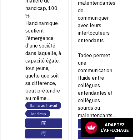
matière de
malentendantes
handicap, 100
de
%
communiquer
Handinamique
avec leurs
soutient
interlocuteurs
l’émergence
entendants.
d’une société
dans laquelle, à
Tadeo permet
capacité égale,
une
tout jeune,
communication
quelle que soit
fluide entre
sa différence,
collègues
peut prétendre
entendantes et
au même...
collègues
Santé au travail
sourds ou
Handicap
malentendants....
ADAPTEZ
L’AFFICHAGE