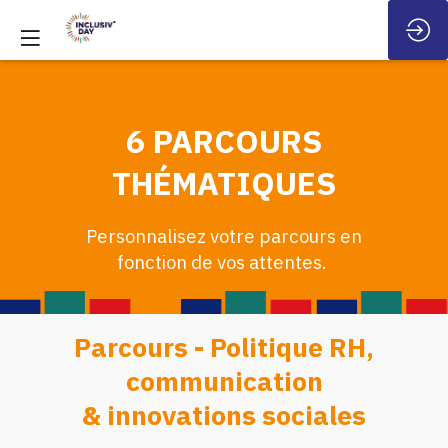
6 PARCOURS
THÉMATIQUES
Personnalisez votre parcours en
fonction de vos attentes.
Parcours - Politique RH,
communication
& innovations sociales