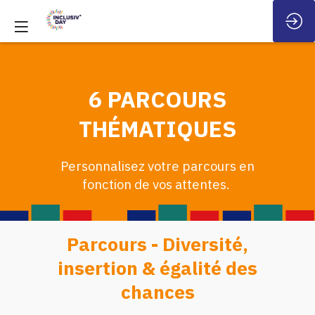
6 PARCOURS
THÉMATIQUES
Personnalisez votre parcours en
fonction de vos attentes.
Parcours - Diversité,
insertion & égalité des
chances